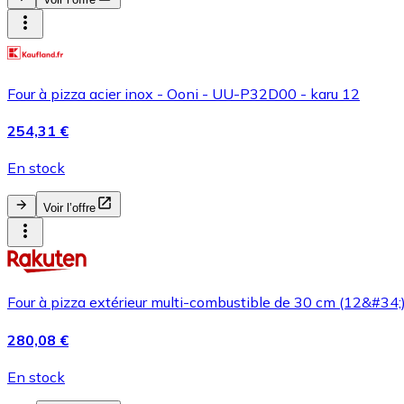
Four à pizza acier inox - Ooni - UU-P32D00 - karu 12
254,31 €
En stock
Voir l’offre
Four à pizza extérieur multi-combustible de 30 cm (12&#34;
280,08 €
En stock