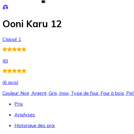
Ooni Karu 12
Classé 1
(
6
)
(
6 avis
)
Couleur: Noir, Argent, Gris, Inox, Type de four: Four à bois, Pe
Prix
Analyses
Historique des prix