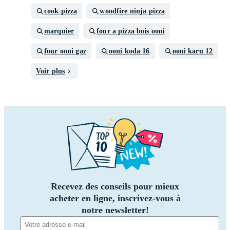
cook pizza
woodfire ninja pizza
marquier
four a pizza bois ooni
four ooni gaz
ooni koda 16
ooni karu 12
Voir plus
Recevez des conseils pour mieux
acheter en ligne, inscrivez-vous à
notre newsletter!