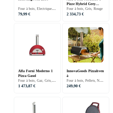
Pizze Hybrid Grey
Four à bois, Electrique, Minuterie, Fonction gril, Noir, Rouge, Violet
Pizzaovn
Four à bois, Gris, Rouge
79,99 €
2 334,73 €
Alfa Forni Moderno 1
InnovaGoods Pizzahven
Pizza Gasol
à
Four à bois, Gaz, Gris, Rouge
Four à bois, Pellets, Noir, Argent, Inox
1 473,87 €
249,90 €