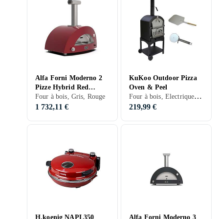
Alfa Forni Moderno 2
KuKoo Outdoor Pizza
Pizze Hybrid Red
Oven & Peel
Four à bois, Electrique, Charbon, Fonction gril, Noir, Argent, Gris, Inox
Pizzaovn
Four à bois, Gris, Rouge
1 732,11 €
219,99 €
H.koenig NAPL350
Alfa Forni Moderno 3