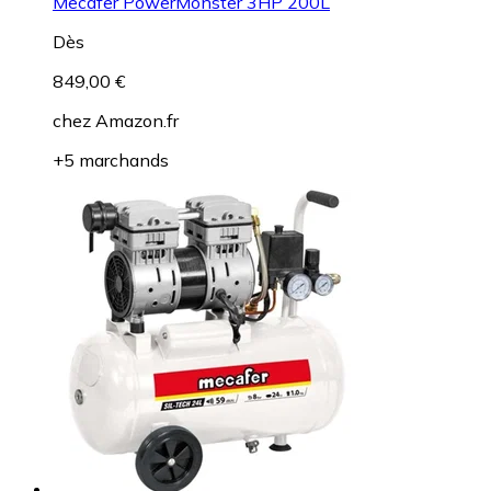
Mecafer PowerMonster 3HP 200L
Dès
849,00 €
chez
Amazon.fr
+5 marchands