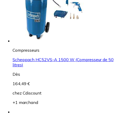
Compresseurs
Scheppach HC52VS-A 1500 W (Compresseur de 50
litres)
Dès
164,49 €
chez
Cdiscount
+1 marchand