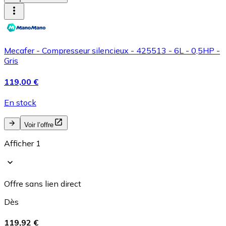
Mecafer - Compresseur silencieux - 425513 - 6L - 0,5HP -
Gris
119,00 €
En stock
Voir l’offre
Afficher 1
Offre sans lien direct
Dès
119,92 €