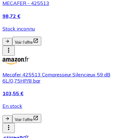
MECAFER - 425513
98,72 €
Stock inconnu
Voir l’offre
Mecafer 425513 Compresseur Silencieux 59 dB
6L/0,75HP/8 bar
103,55 €
En stock
Voir l’offre