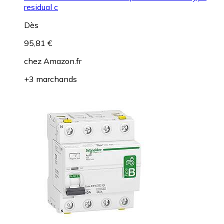
residual c
Dès
95,81 €
chez
Amazon.fr
+3 marchands