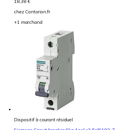
18,38 €
chez
Contorion.fr
+1 marchand
Dispositif à courant résiduel
Siemens Circuit breaker 6ka 1pol c2 5sl6102-7