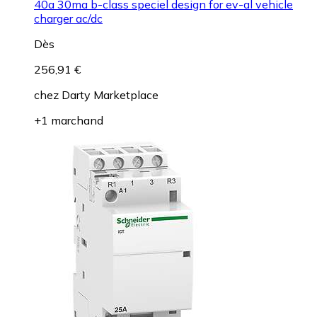
40a 30ma b-class speciel design for ev-al vehicle
charger ac/dc
Dès
256,91 €
chez
Darty Marketplace
+1 marchand