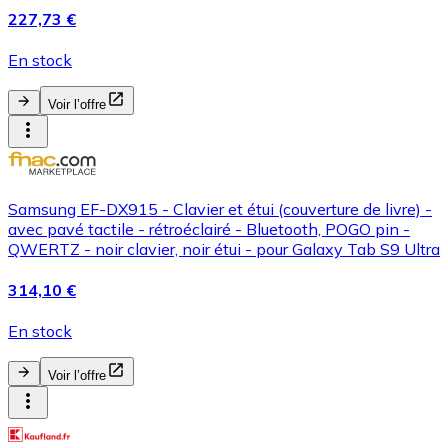
227,73 €
En stock
Voir l’offre
Samsung EF-DX915 - Clavier et étui (couverture de livre) -
avec pavé tactile - rétroéclairé - Bluetooth, POGO pin -
QWERTZ - noir clavier, noir étui - pour Galaxy Tab S9 Ultra
314,10 €
En stock
Voir l’offre