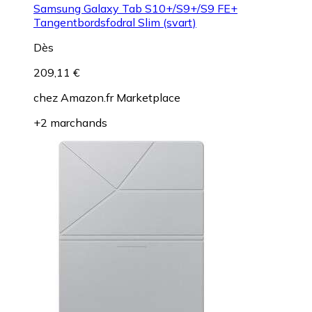
Samsung Galaxy Tab S10+/S9+/S9 FE+
Tangentbordsfodral Slim (svart)
Dès
209,11 €
chez
Amazon.fr Marketplace
+2 marchands