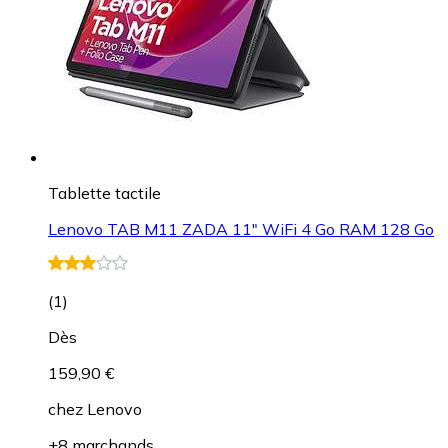
Tablette tactile
Lenovo TAB M11 ZADA 11" WiFi 4 Go RAM 128 Go
(
1
)
Dès
159,90 €
chez
Lenovo
+8 marchands