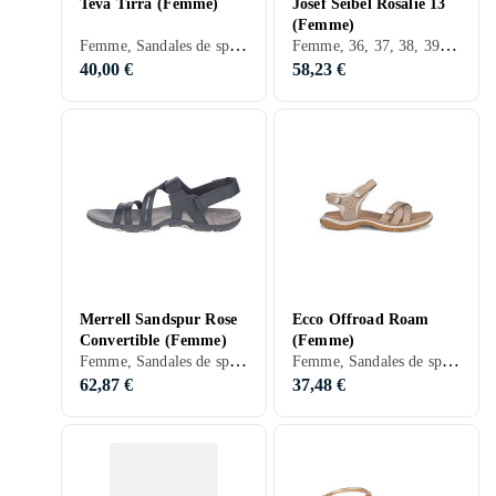
Teva Tirra (Femme)
Josef Seibel Rosalie 13
(Femme)
Femme, Sandales de sport, Sandales de randonnée, 36, 37, 38, 39, 40, 41, 42, 43, 44, 45, 36,5, 38,5, 40,5, 32, 33, 35, 50, 34, 35,5, 39,5, 37,5, Noir, Blanc, Argent, Gris, Turkos, Marron, Bleu, Rouge, Jaune, Orange, Vert, Beige, Rose, Violet, Kaki, Brons, Cuir, Maille, Synthétique, Tissu/Textile, Néoprène
Femme, 36, 37, 38, 39, 40, 41, 42, 43, 44, 45, 38,5, 47, 48, 35, 39,5, Noir, Blanc, Gris, Marron, Bleu, Rouge, Jaune, Vert, Beige, Rose, Kaki, Cuir, Simili cuir
40,00 €
58,23 €
Merrell Sandspur Rose
Ecco Offroad Roam
Convertible (Femme)
(Femme)
Femme, Sandales de sport, Sandales de randonnée, 36, 37, 38, 39, 40, 41, 42, 43, 40,5, 35,5, Noir, Gris, Marron, Bleu, Jaune, Beige, Rose, Cuir
Femme, Sandales de sport, Sandales de randonnée, 36, 37, 38, 39, 40, 41, 42, 43, 38,5, 42,5, 35, 41,5, Noir, Blanc, Gris, Marron, Bleu, Jaune, Vert, Beige, Rose, Violet, Cuir
62,87 €
37,48 €