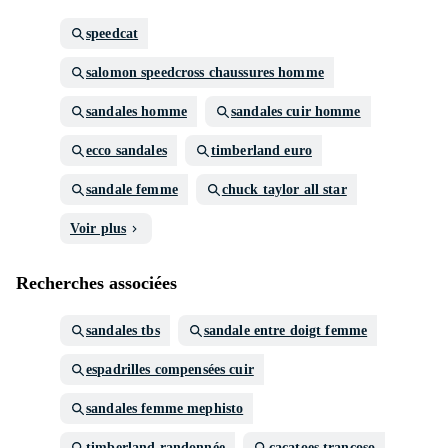
speedcat
salomon speedcross chaussures homme
sandales homme
sandales cuir homme
ecco sandales
timberland euro
sandale femme
chuck taylor all star
Voir plus
Recherches associées
sandales tbs
sandale entre doigt femme
espadrilles compensées cuir
sandales femme mephisto
timberland randonnée
cacatoes trancoso