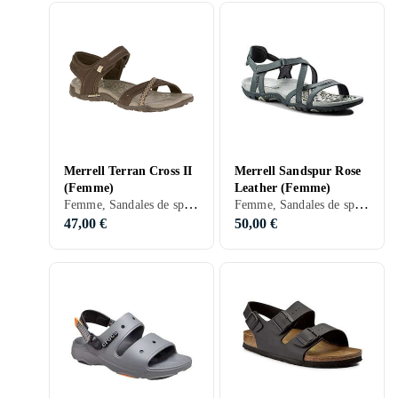
Merrell Terran Cross II
Merrell Sandspur Rose
(Femme)
Leather (Femme)
Femme, Sandales de sport, 36, 37, 38, 39, 40, 41, 42, 43, 40,5, 50, 35,5, 37,5, Noir, Blanc, Gris, Turkos, Marron, Bleu, Rouge, Orange, Or, Vert, Beige, Rose, Violet, Kaki, Brons, Cuir, Synthétique, Simili cuir, Tissu/Textile
Femme, Sandales de sport, 36, 37, 38, 39, 40, 41, 42, 38,5, 39,5, Noir, Gris, Turkos, Marron, Bleu, Rouge, Jaune, Beige, Rose, Violet, Cuir, Suède, Tissu/Textile
47,00 €
50,00 €