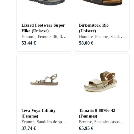
Lizard Footwear Super
Birkenstock Rio
Hike (Unisexe)
(Unisexe)
Homme, Femme, 36, 37, 38, 39, 40, 41, 42, 43, 44, 45, 46, Noir, Gris, Bleu, Rouge, Vert, Beige
Homme, Femme, Sandales de sport, 36, 37, 38, 39, 40, 41, 42, 32, 33, 35, 34, Noir, Blanc, Argent, Turkos, Marron, Bleu, Rouge, Beige, Rose, Synthétique, Simili cuir
53,44 €
58,00 €
Teva Voya Infinity
Tamaris 8-88706-42
(Femme)
(Femmes)
Femme, Sandales de sport, 36, 37, 38, 39, 40, 41, 42, 43, 44, 38,5, 40,5, 39,5, Noir, Blanc, Argent, Gris, Marron, Bleu, Jaune, Beige, Violet
Femme, Sandales casual, 36, 37, 38, 39, 40, 41, 42, Noir, Argent, Bleu, Rouge, Vert, Beige, Cuir, Suède
37,74 €
65,95 €