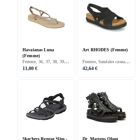
Havaianas Luna
Art RHODES (Femme)
(Femme)
Femme, 36, 37, 38, 39, 40, 41, 42, 43, 44, 36,5, 38,5, 40,5, 43,5, 47, 32, 33, 35, 50, 34, 35,5, 41,5, 39,5, 37,5, 34,5, Noir, Blanc, Argent, Gris, Marron, Bleu, Rouge, Jaune, Or, Vert, Beige, Rose, Violet, Kaki, Brons, Cuir, Synthétique, Tissu/Textile
Femme, Sandales casual, 36, 37, 38, 39, 40, 41, 42, 43, 44, Noir, Blanc, Marron, Bleu, Rouge, Jaune, Orange, Vert, Beige, Rose, Kaki, Brons, Cuir, Suède
11,00 €
42,64 €
Skechers Reggae Slim -
Dr. Martens Olson