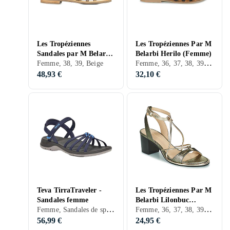
Les Tropéziennes
Les Tropéziennes Par M
Sandales par M Belarbi
Belarbi Herilo (Femme)
Femme, 36, 37, 38, 39, 40, 41, 36,5, 35, 39,5, Noir, Argent, Marron, Rouge, Brons, Cuir
Havagum pour femme
Femme, 38, 39, Beige
C63469
48,93 €
32,10 €
Teva TirraTraveler -
Les Tropéziennes Par M
Sandales femme
Belarbi Lilonbuc
Femme, Sandales de sport, Sandales de randonnée, 36, 37, 38, 39, 40, 41, 42, 43, 42,5, Noir, Blanc, Gris, Marron, Bleu, Beige
Femme, 36, 37, 38, 39, 40, 41, Noir, Marron, Beige, Kaki, Cuir
(Femme)
56,99 €
24,95 €