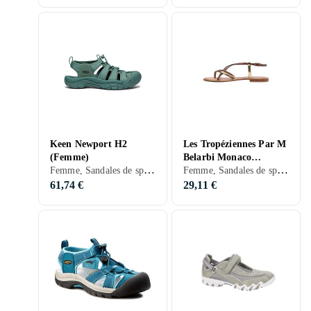
Keen Newport H2
Les Tropéziennes Par M
(Femme)
Belarbi Monaco
Femme, Sandales de sport, Sandales de randonnée, 36, 37, 38, 39, 40, 41, 42, 43, 45, 46, 36,5, 38,5, 40,5, 43,5, 47, 47,5, 33, 35, 34, 35,5, 41,5, 39,5, 37,5, Noir, Blanc, Argent, Gris, Turkos, Marron, Bleu, Rouge, Jaune, Orange, Vert, Beige, Rose, Violet, Brons, Maille, Synthétique, Toiles, Tissu/Textile
Femme, Sandales de sport, 36, 37, 38, 39, 40, 41, 42, 43, 44, 45, 36,5, 38,5, 32, 33, 35, 34, 35,5, 39,5, 34,5, Noir, Blanc, Argent, Gris, Marron, Bleu, Rouge, Jaune, Orange, Or, Vert, Beige, Rose, Violet, Kaki, Brons, Cuir, Suède, Toiles, Tissu/Textile
(Femme)
61,74 €
29,11 €