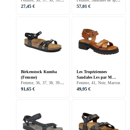
(Femme)
27,45 €
57,01 €
Birkenstock Kumba
Les Tropéziennes
(Femme)
Sandales Les par M
Femme, 36, 37, 38, 39, 40, 41, 42, 43, 38,5, 40,5, 43,5, 35, 34, 41,5, Noir, Blanc, Argent, Marron, Beige, Cuir, Synthétique
Belarbi TIHA C43551
Femme, 41, Noir, Marron
91,65 €
49,95 €