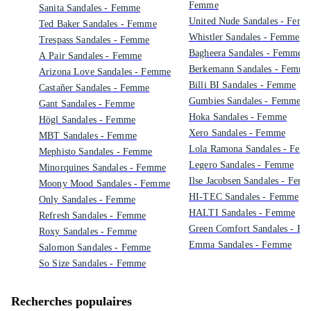
Femme
Sanita Sandales - Femme
United Nude Sandales - Fem
Ted Baker Sandales - Femme
Whistler Sandales - Femme
Trespass Sandales - Femme
Bagheera Sandales - Femme
A Pair Sandales - Femme
Berkemann Sandales - Femme
Arizona Love Sandales - Femme
Billi BI Sandales - Femme
Castañer Sandales - Femme
Gumbies Sandales - Femme
Gant Sandales - Femme
Hoka Sandales - Femme
Högl Sandales - Femme
Xero Sandales - Femme
MBT Sandales - Femme
Lola Ramona Sandales - Fem
Mephisto Sandales - Femme
Legero Sandales - Femme
Minorquines Sandales - Femme
Ilse Jacobsen Sandales - Fem
Moony Mood Sandales - Femme
HI-TEC Sandales - Femme
Only Sandales - Femme
HALTI Sandales - Femme
Refresh Sandales - Femme
Green Comfort Sandales - F
Roxy Sandales - Femme
Emma Sandales - Femme
Salomon Sandales - Femme
So Size Sandales - Femme
Recherches populaires