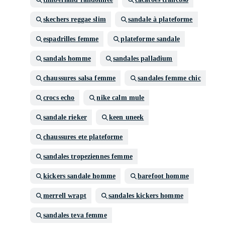
skechers reggae slim
sandale à plateforme
espadrilles femme
plateforme sandale
sandals homme
sandales palladium
chaussures salsa femme
sandales femme chic
crocs echo
nike calm mule
sandale rieker
keen uneek
chaussures ete plateforme
sandales tropeziennes femme
kickers sandale homme
barefoot homme
merrell wrapt
sandales kickers homme
sandales teva femme