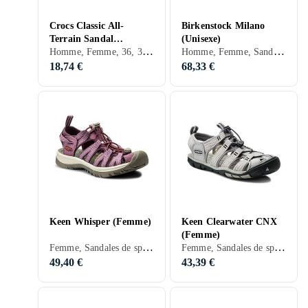
Crocs Classic All-
Birkenstock Milano
Terrain Sandal
(Unisexe)
Homme, Femme, 36, 37, 38, 39, 40, 41, 42, 43, 44, 45, 46, 44,5, 47, 48, 33, 35, 49, 50, 51, 34, Noir, Blanc, Gris, Bleu, Rose, Kaki
Homme, Femme, Sandales de sport, Sandales casual, 36, 37, 38, 39, 40, 41, 42, 43, 44, 45, 46, 47, 48, 35, 49, 50, Noir, Blanc, Gris, Marron, Bleu, Vert, Beige, Rose, Kaki, Brons, Cuir, Synthétique, Simili cuir, Suède, Toiles
(Unisexe)
18,74 €
68,33 €
Keen Whisper (Femme)
Keen Clearwater CNX
(Femme)
Femme, Sandales de sport, Sandales de randonnée, 36, 37, 38, 39, 40, 41, 42, 43, 44, 45, 36,5, 38,5, 40,5, 42,5, 43,5, 47, 32, 35, 50, 35,5, 41,5, 39,5, 37,5, 34,5, Noir, Blanc, Argent, Gris, Turkos, Marron, Bleu, Rouge, Jaune, Orange, Or, Vert, Beige, Rose, Violet, Kaki, Cuir, Maille, Synthétique, Simili cuir, Tissu/Textile
Femme, Sandales de sport, Sandales de randonnée, 36, 37, 38, 39, 40, 41, 42, 43, 44, 45, 46, 36,5, 38,5, 40,5, 47, 47,5, 48, 35, 35,5, 41,5, 39,5, 37,5, Noir, Blanc, Argent, Gris, Turkos, Marron, Bleu, Rouge, Jaune, Orange, Vert, Beige, Rose, Violet, Cuir, Maille, Synthétique, Simili cuir, Tissu/Textile
49,40 €
43,39 €