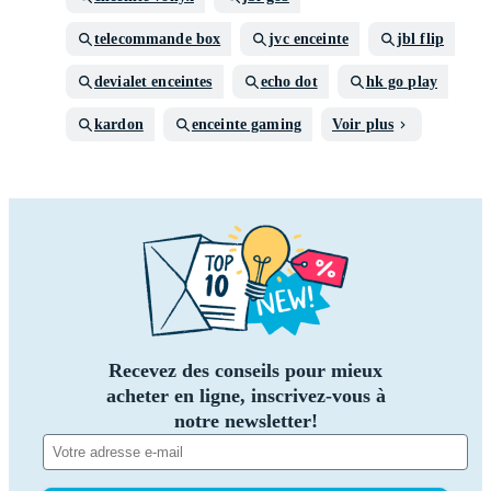
telecommande box
jvc enceinte
jbl flip
devialet enceintes
echo dot
hk go play
kardon
enceinte gaming
Voir plus
Recevez des conseils pour mieux
acheter en ligne, inscrivez-vous à
notre newsletter!