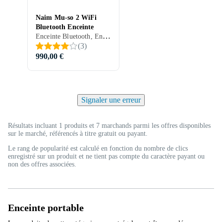
Naim Mu-so 2 WiFi
Bluetooth Enceinte
Enceinte Bluetooth, Enceinte WiFi, Enceinte multiroom, Prise en charge radio Internet, Télécommande, Contrôle via application
(
3
)
990,00 €
Signaler une erreur
Résultats incluant 1 produits et 7 marchands parmi les offres disponibles
sur le marché, référencés à titre gratuit ou payant.
Le rang de popularité est calculé en fonction du nombre de clics
enregistré sur un produit et ne tient pas compte du caractère payant ou
non des offres associées.
Enceinte portable