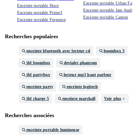
Enceinte portable Urban Fact
Enceinte portable Hoco
Enceinte portable Jam Audio
Enceinte portable Prime3
Enceinte portable Canton
Enceinte portable Ferguson
Recherches populaires
enceinte bluetooth avec lecteur cd
boombox 3
jbl boombox
devialet phantom
jbl partybox
lecteur mp3 haut parleur
enceinte party
enceinte logitech
jbl charge 5
enceinte marshall
Voir plus
Recherches associées
enceinte portable lumineuse