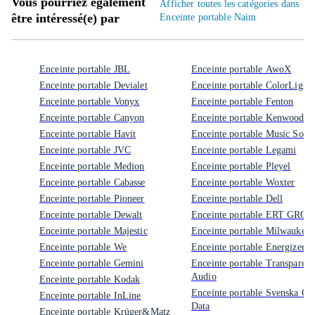
Vous pourriez également
Afficher toutes les catégories dans
être intéressé(e) par
Enceinte portable Naim
Enceinte portable JBL
Enceinte portable AwoX
Enceinte portable Devialet
Enceinte portable ColorLight
Enceinte portable Vonyx
Enceinte portable Fenton
Enceinte portable Canyon
Enceinte portable Kenwood
Enceinte portable Havit
Enceinte portable Music Soun
Enceinte portable JVC
Enceinte portable Legami
Enceinte portable Medion
Enceinte portable Pleyel
Enceinte portable Cabasse
Enceinte portable Woxter
Enceinte portable Pioneer
Enceinte portable Dell
Enceinte portable Dewalt
Enceinte portable ERT GRO
Enceinte portable Majestic
Enceinte portable Milwaukee
Enceinte portable We
Enceinte portable Energizer
Enceinte portable Gemini
Enceinte portable Transparent
Audio
Enceinte portable Kodak
Enceinte portable Svenska CD
Enceinte portable InLine
Data
Enceinte portable Krüger&Matz