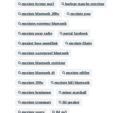
enceinte lecteur mp3
horloge etanche exterieur
enceinte bluetooth 200w
enceinte poss
enceintes exterieur bluetooth
enceinte pour radio
portal facebook
speaker bose soundlink
enceinte filaire
enceinte waterproof bluetooth
enceinte bluetooth extérieur
enceinte bluetooth dj
enceinte edifier
enceinte 100w
enceinte hifi bluetooth
enceinte lumineuse
minor marshall
enceinte tronsmart
jbl speaker
enceinte vonyx
jbl go3