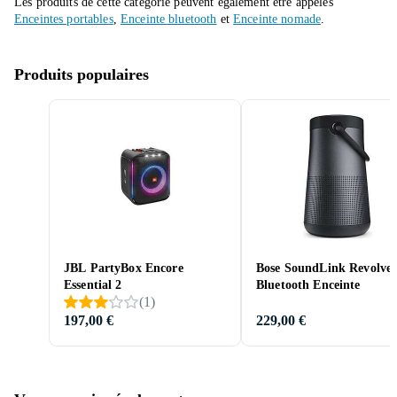
Les produits de cette catégorie peuvent également être appelés
Enceintes portables
,
Enceinte bluetooth
et
Enceinte nomade
.
Produits populaires
JBL PartyBox Encore
Bose SoundLink Revolve+
Essential 2
Bluetooth Enceinte
(
1
)
197,00 €
229,00 €