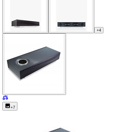
+
4
+
7