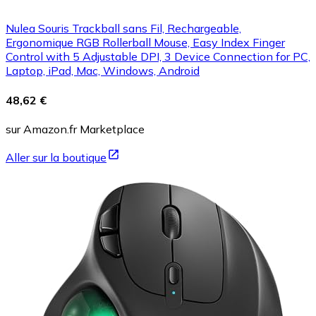
Nulea Souris Trackball sans Fil, Rechargeable,
Ergonomique RGB Rollerball Mouse, Easy Index Finger
Control with 5 Adjustable DPI, 3 Device Connection for PC,
Laptop, iPad, Mac, Windows, Android
48,62 €
sur Amazon.fr Marketplace
Aller sur la boutique