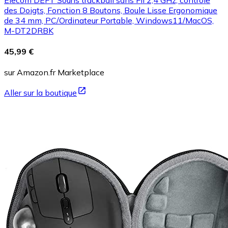
des Doigts, Fonction 8 Boutons, Boule Lisse Ergonomique
de 34 mm, PC/Ordinateur Portable, Windows11/MacOS,
M-DT2DRBK
45,99 €
sur Amazon.fr Marketplace
Aller sur la boutique