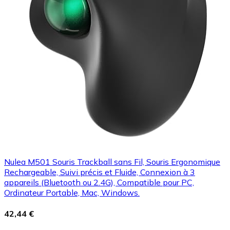
Nulea M501 Souris Trackball sans Fil, Souris Ergonomique
Rechargeable, Suivi précis et Fluide, Connexion à 3
appareils (Bluetooth ou 2.4G), Compatible pour PC,
Ordinateur Portable, Mac, Windows.
42,44 €