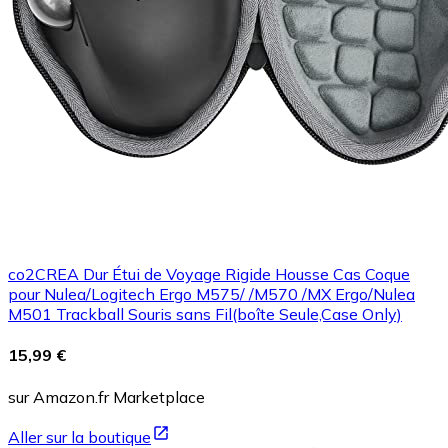
co2CREA Dur Étui de Voyage Rigide Housse Cas Coque
pour Nulea/Logitech Ergo M575/ /M570 /MX Ergo/Nulea
M501 Trackball Souris sans Fil(boîte Seule,Case Only)
15,99 €
sur Amazon.fr Marketplace
Aller sur la boutique