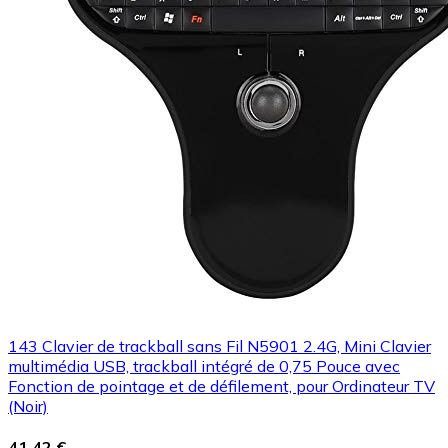
143 Clavier de trackball sans Fil N5901 2.4G, Mini Clavier
multimédia USB, trackball intégré de 0,75 Pouce avec
Fonction de pointage et de défilement, pour Ordinateur TV
(Noir)
41,42 €