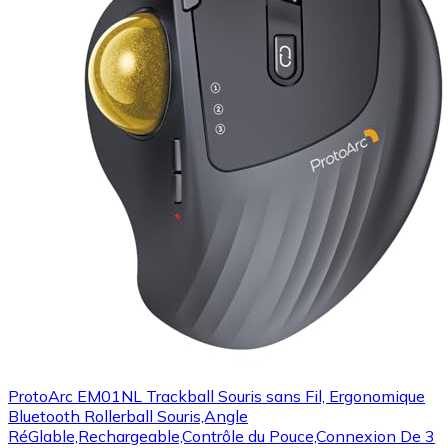
ProtoArc EM01NL Trackball Souris sans Fil, Ergonomique
Bluetooth Rollerball Souris,Angle
RéGlable,Rechargeable,Contrôle du Pouce,Connexion De 3