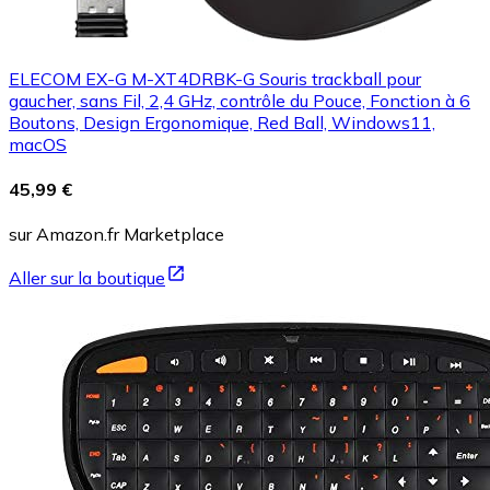
ELECOM EX-G M-XT4DRBK-G Souris trackball pour
gaucher, sans Fil, 2,4 GHz, contrôle du Pouce, Fonction à 6
Boutons, Design Ergonomique, Red Ball, Windows11,
macOS
45,99 €
sur Amazon.fr Marketplace
Aller sur la boutique