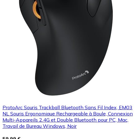
ProtoArc Souris Trackball Bluetooth Sans Fil Index, EM03
NL Souris Ergonomique Rechargeable à Boule, Connexion
Multi-Appareils 2.4G et Double Bluetooth pour PC, Mac,
Travail de Bureau Windows, Noir
59,99 €