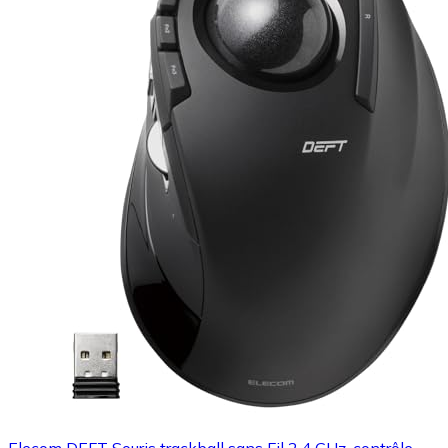
Elecom DEFT Souris trackball sans Fil 2,4 GHz, contrôle