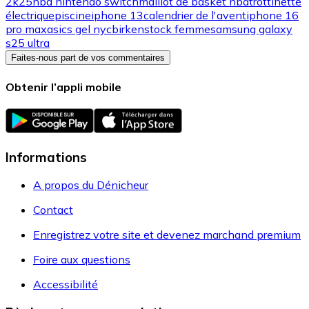
2k25
nba nintendo switch
maillot de basket nba
trottinette
électrique
piscine
iphone 13
calendrier de l'avent
iphone 16
pro max
asics gel nyc
birkenstock femme
samsung galaxy
s25 ultra
Faites-nous part de vos commentaires
Obtenir l’appli mobile
Informations
A propos du Dénicheur
Contact
Enregistrez votre site et devenez marchand premium
Foire aux questions
Accessibilité