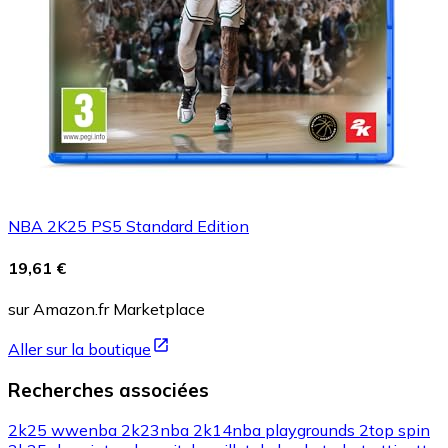
NBA 2K25 PS5 Standard Edition
19,61 €
sur Amazon.fr Marketplace
Aller sur la boutique
Recherches associées
2k25 wwe
nba 2k23
nba 2k14
nba playgrounds 2
top spin