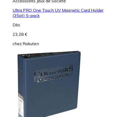
Accessoires Jeux de Société
Ultra PRO One Touch UV Magnetic Card Holder
(35pt) 5-pack
Dès
23,28 €
chez
Rakuten