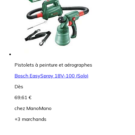
Pistolets à peinture et aérographes
Bosch EasySpray 18V-100 (Solo)
Dès
69,61 €
chez
ManoMano
+3 marchands