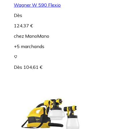
Wagner W 590 Flexio
Dès
124,37 €
chez
ManoMano
+5 marchands
Dès 104,61 €