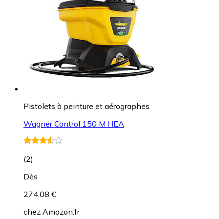
Pistolets à peinture et aérographes
Wagner Control 150 M HEA
(
2
)
Dès
274,08 €
chez
Amazon.fr