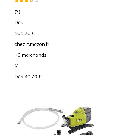
(
3
)
Dès
101,26 €
chez
Amazon.fr
+6 marchands
Dès 49,70 €