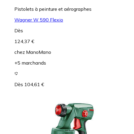
Pistolets à peinture et aérographes
Wagner W 590 Flexio
Dès
124,37 €
chez
ManoMano
+5 marchands
Dès 104,61 €