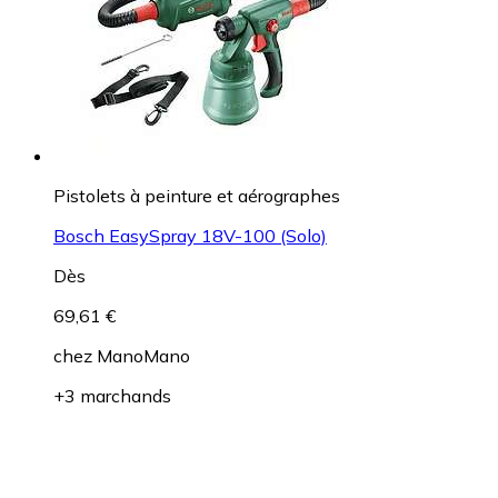
Pistolets à peinture et aérographes
Bosch EasySpray 18V-100 (Solo)
Dès
69,61 €
chez
ManoMano
+3 marchands