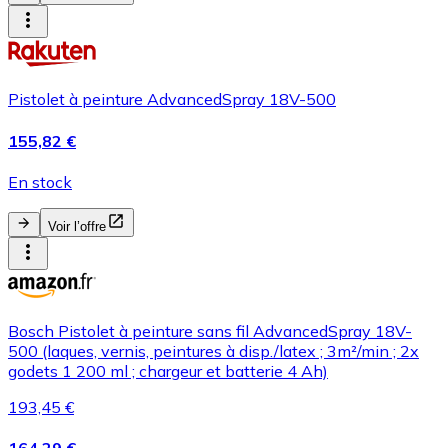
Pistolet à peinture AdvancedSpray 18V-500
155,82 €
En stock
Voir l’offre
Bosch Pistolet à peinture sans fil AdvancedSpray 18V-
500 (laques, vernis, peintures à disp./latex ; 3m²/min ; 2x
godets 1 200 ml ; chargeur et batterie 4 Ah)
193,45 €