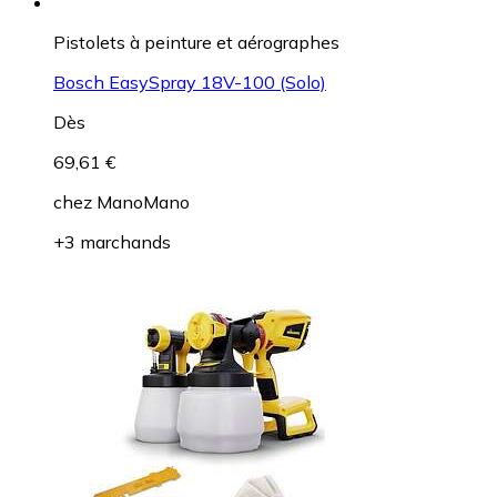
Pistolets à peinture et aérographes
Bosch EasySpray 18V-100 (Solo)
Dès
69,61 €
chez
ManoMano
+3 marchands