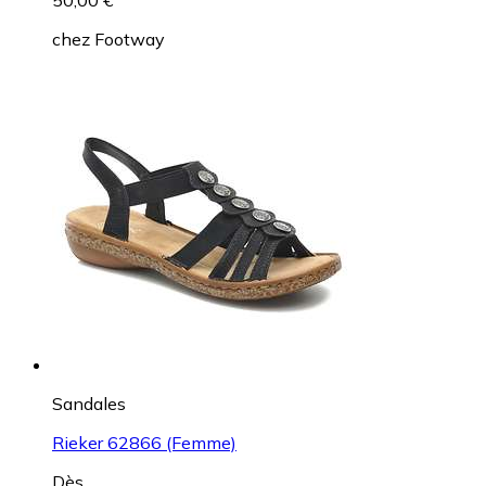
50,00 €
chez
Footway
Sandales
Rieker 62866 (Femme)
Dès