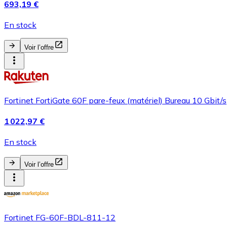
693,19 €
En stock
Voir l’offre
Fortinet FortiGate 60F pare-feux (matériel) Bureau 10 Gbit/s
1 022,97 €
En stock
Voir l’offre
Fortinet FG-60F-BDL-811-12