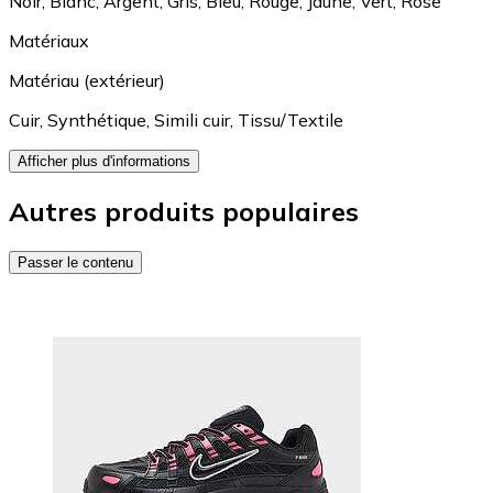
Noir
,
Blanc
,
Argent
,
Gris
,
Bleu
,
Rouge
,
Jaune
,
Vert
,
Rose
Matériaux
Matériau (extérieur)
Cuir
,
Synthétique
,
Simili cuir
,
Tissu/Textile
Afficher plus d'informations
Autres produits populaires
Passer le contenu