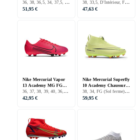
36, 38, 36,5, 34, 37,5, 16, D'Intérieur, AG, Nike Mercurial
38, 33,5, D'Intérieur, FG (Sol ferme), Nike Phantom
Vapor 16 Academy pour
surfaces Jr. Phantom 6
enfant/ado -
Low Club pour Noi
51,95 €
47,63 €
Nike Mercurial Vapor
Nike Mercurial Superfly
13 Academy MG FG
10 Academy Chaussures
36, 37, 38, 39, 40, 36,5, 38,5, 28, 29, 30, 31, 32, 33, 35, 26, 27, 33,5, 34, 35,5, 37,5, 28,5, 30,5, 31,5, 29,5, 32,5, D'Extérieur, FG (Sol ferme)
38, 34, FG (Sol ferme), Nike Mercurial
(Jr)
de Football Montantes
Multi-Surfac
42,95 €
59,95 €