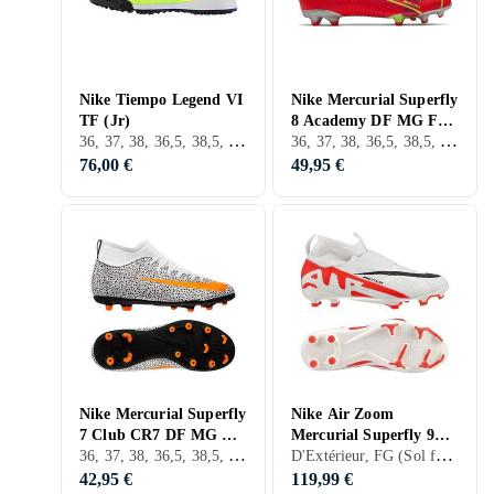
Nike Tiempo Legend VI
Nike Mercurial Superfly
TF (Jr)
8 Academy DF MG FG
36, 37, 38, 36,5, 38,5, 28, 29, 30, 31, 32, 33, 35, 27, 33,5, 34, 35,5, 37,5, 28,5, 31,5, 29,5, D'Extérieur, TF (Gazon artificiel)
36, 37, 38, 36,5, 38,5, 32, 33, 35, 33,5, 34, 35,5, 37,5, D'Extérieur, FG (Sol ferme)
(Jr)
76,00 €
49,95 €
Nike Mercurial Superfly
Nike Air Zoom
7 Club CR7 DF MG FG
Mercurial Superfly 9
36, 37, 38, 36,5, 38,5, 32, 33, 35, 33,5, 34, 35,5, 37,5, 32,5, D'Extérieur, FG (Sol ferme)
D'Extérieur, FG (Sol ferme)
(Jr)
Pro FG Ready (Jr)
42,95 €
119,99 €