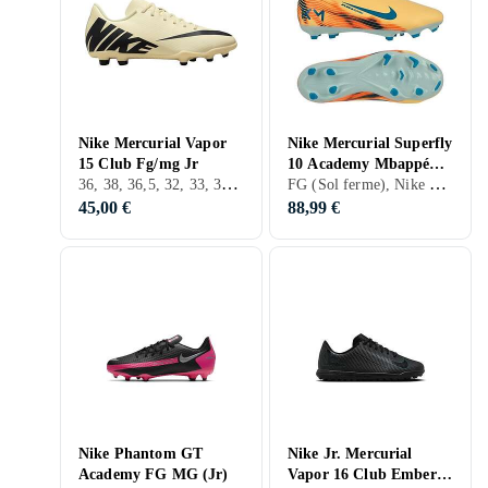
Nike Mercurial Vapor
Nike Mercurial Superfly
15 Club Fg/mg Jr
10 Academy Mbappé
36, 38, 36,5, 32, 33, 33,5, 35,5, D'Extérieur, FG (Sol ferme), Nike Mercurial
FG (Sol ferme), Nike Mercurial
Edition Chaussures de
Football Multi-S
45,00 €
88,99 €
Nike Phantom GT
Nike Jr. Mercurial
Academy FG MG (Jr)
Vapor 16 Club Ember