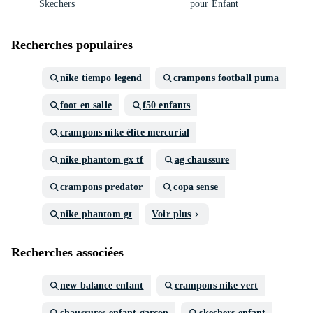
Skechers
pour Enfant
Recherches populaires
nike tiempo legend
crampons football puma
foot en salle
f50 enfants
crampons nike élite mercurial
nike phantom gx tf
ag chaussure
crampons predator
copa sense
nike phantom gt
Voir plus
Recherches associées
new balance enfant
crampons nike vert
chaussures enfant garçon
skechers enfant