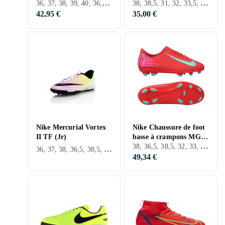
36, 37, 38, 39, 40, 36,5, 38,5, 30, 32, 33, 35, 33,5, 34, 35,5, 37,5, 32,5, D'Extérieur, FG (Sol ferme)
38, 38,5, 31, 32, 33,5, 34, 35,5, 37,5, D'Intérieur, TF (Gazon artificiel), Nike Mercurial
Glow Aurora Green EU
42,95 €
35,00 €
Nike Mercurial Vortex
Nike Chaussure de foot
II TF (Jr)
basse à crampons MG
38, 36,5, 38,5, 32, 33, 33,5, 35,5, 37,5, D'Intérieur, FG (Sol ferme), Nike Mercurial
Jr. Mercurial Vapor 16
36, 37, 38, 36,5, 38,5, 28, 30, 31, 32, 33, 35, 27, 33,5, 34, 35,5, 37,5, 28,5, 31,5, 29,5, D'Intérieur, TF (Gazon artificiel), Nike Mercurial
Club pour enfa
49,34 €