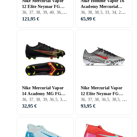
Nike Mercurial Vapor
Nike Homme Vapor 16
12 Elite Neymar FG
Academy Mercurial
36, 37, 38, 39, 40, 36,5, 38,5, 37,5, D'Extérieur, FG (Sol ferme)
36, 38, 38,5, 33, 34, 24, 37,5, FG (Sol ferme), Nike Mercurial
2018 (Jr)
Dream Speed MG
Green EU
121,95 €
65,99 €
Nike Mercurial Vapor
Nike Mercurial Vapor
14 Academy MG FG
12 Elite Neymar FG
36, 37, 38, 39, 36,5, 38,5, 28, 30, 31, 32, 33, 35, 27, 33,5, 34, 35,5, 37,5, 28,5, 31,5, 29,5, D'Extérieur, FG (Sol ferme)
36, 37, 38, 36,5, 38,5, 37,5, D'Extérieur, FG (Sol ferme)
(Jr)
2019 (Jr)
32,95 €
93,95 €