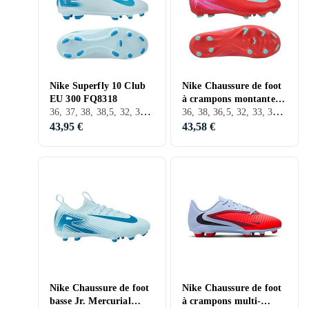
Nike Superfly 10 Club
Nike Chaussure de foot
EU 300 FQ8318
à crampons montante
36, 37, 38, 38,5, 32, 33, 35, 33,5, 34, 37,5, D'Intérieur, FG (Sol ferme), Nike Mercurial
36, 38, 36,5, 32, 33, 33,5, 34, 35,5, D'Intérieur, FG (Sol ferme), Nike Mercurial
multi-surfaces Jr.
Mercurial Superfly
43,95 €
43,58 €
Nike Chaussure de foot
Nike Chaussure de foot
basse Jr. Mercurial
à crampons multi-