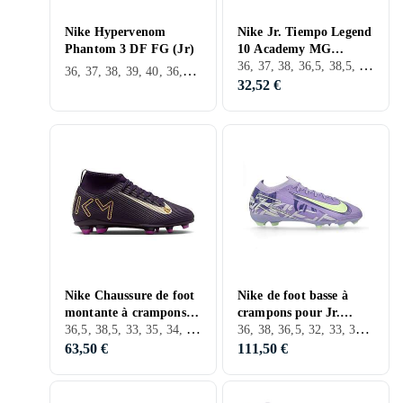
Nike Hypervenom
Nike Jr. Tiempo Legend
Phantom 3 DF FG (Jr)
10 Academy MG
36, 37, 38, 36,5, 38,5, 32, 33, 33,5, 34, 35,5, 25, 37,5, D'Intérieur, FG (Sol ferme), Nike Tiempo
Sneaker Multicolore EU
36, 37, 38, 39, 40, 36,5, 38,5, 30, 32, 33, 35, 33,5, 34, 35,5, 37,5, 28,5, 31,5, D'Extérieur, FG (Sol ferme)
32,52 €
Nike Chaussure de foot
Nike de foot basse à
montante à crampons
crampons pour Jr.
36,5, 38,5, 33, 35, 34, 37,5, FG (Sol ferme), Nike Mercurial
36, 38, 36,5, 32, 33, 33,5, 34, 35,5, 25, 37,5, FG (Sol ferme), Nike Mercurial
MG Jr. Mercurial
Mercurial Vapor 16 Pro
Superfly 10 Club « K
- LV8
63,50 €
111,50 €