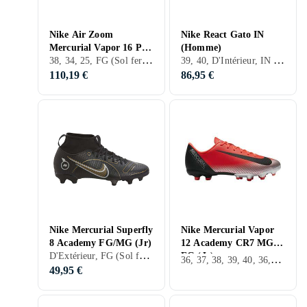
Nike Air Zoom
Nike React Gato IN
Mercurial Vapor 16 Pro
(Homme)
38, 34, 25, FG (Sol ferme), Nike Mercurial
39, 40, D'Intérieur, IN (indoor)
FG Mad Ambition (Jr)
110,19 €
86,95 €
Nike Mercurial Superfly
Nike Mercurial Vapor
8 Academy FG/MG (Jr)
12 Academy CR7 MG
D'Extérieur, FG (Sol ferme)
FG (Jr)
36, 37, 38, 39, 40, 36,5, 38,5, 28, 30, 31, 32, 33, 35, 27, 34, 35,5, 37,5, 34,5, 28,5, 31,5, 29,5, D'Extérieur, FG (Sol ferme)
49,95 €