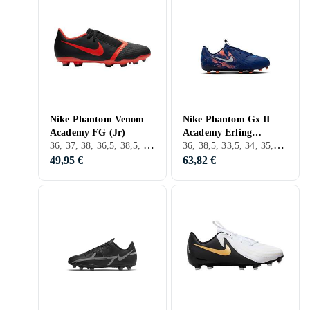
Nike Phantom Venom
Nike Phantom Gx II
Academy FG (Jr)
Academy Erling
36, 37, 38, 36,5, 38,5, 28, 29, 30, 31, 32, 33, 35, 27, 33,5, 34, 35,5, 37,5, 28,5, 31,5, 29,5, 32,5, D'Extérieur, FG (Sol ferme)
36, 38,5, 33,5, 34, 35,5, 25, FG (Sol ferme), Nike Phantom
Haaland Personal
Edition MG (Jr)
49,95 €
63,82 €