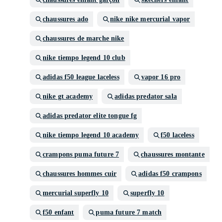
chaussures ado
nike nike mercurial vapor
chaussures de marche nike
nike tiempo legend 10 club
adidas f50 league laceless
vapor 16 pro
nike gt academy
adidas predator sala
adidas predator elite tongue fg
nike tiempo legend 10 academy
f50 laceless
crampons puma future 7
chaussures montante
chaussures hommes cuir
adidas f50 crampons
mercurial superfly 10
superfly 10
f50 enfant
puma future 7 match