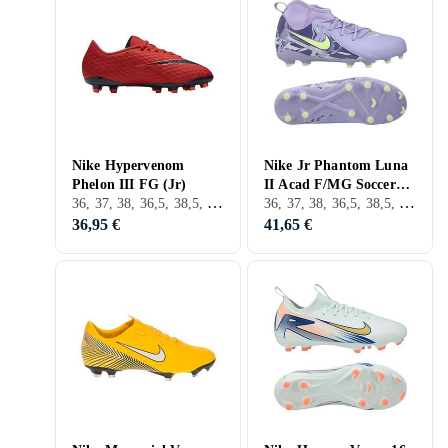
Nike Hypervenom
Nike Jr Phantom Luna
Phelon III FG (Jr)
II Acad F/MG Soccer
36, 37, 38, 36,5, 38,5, 28, 29, 30, 31, 32, 33, 35, 27, 33,5, 34, 35,5, 37,5, 28,5, 31,5, 29,5, D'Extérieur, FG (Sol ferme)
36, 37, 38, 36,5, 38,5, 32, 33, 33,5, 34, 37,5, FG (Sol ferme), Nike Phantom
Shoe EU 100 FJ2603
36,95 €
41,65 €