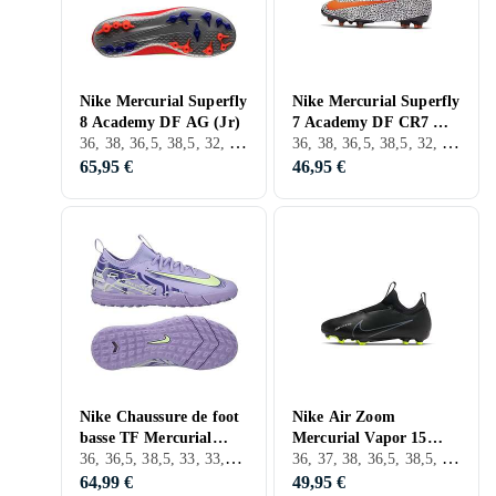
Nike Mercurial Superfly
Nike Mercurial Superfly
8 Academy DF AG (Jr)
7 Academy DF CR7 MG
36, 38, 36,5, 38,5, 32, 33, 35, 33,5, 34, 35,5, 37,5, D'Extérieur, AG
36, 38, 36,5, 38,5, 32, 33, 35, 33,5, 34, 35,5, 37,5, D'Extérieur, FG (Sol ferme)
FG (Jr)
65,95 €
46,95 €
Nike Chaussure de foot
Nike Air Zoom
basse TF Mercurial
Mercurial Vapor 15
36, 36,5, 38,5, 33, 33,5, 34, 35,5, 25, 37,5, TF (Gazon artificiel), Nike Mercurial
36, 37, 38, 36,5, 38,5, 28, 29, 30, 31, 32, 33, 35, 27, 33,5, 34, 35,5, 23, 37,5, 28,5, 31,5, 29,5, D'Extérieur, FG (Sol ferme), Nike Mercurial
Vapor 16 Academy -
Academy MG (Jr)
Rose 301
64,99 €
49,95 €