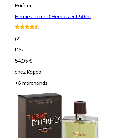
Parfum
Hermes Terre D'Hermes edt 50ml
(
2
)
Dès
54,95 €
chez
Kapao
+6 marchands