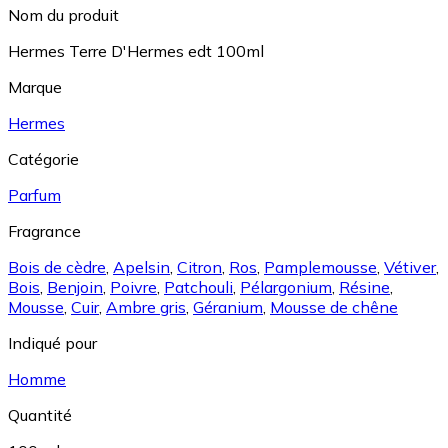
Nom du produit
Hermes Terre D'Hermes edt 100ml
Marque
Hermes
Catégorie
Parfum
Fragrance
Bois de cèdre
,
Apelsin
,
Citron
,
Ros
,
Pamplemousse
,
Vétiver
,
Bois
,
Benjoin
,
Poivre
,
Patchouli
,
Pélargonium
,
Résine
,
Mousse
,
Cuir
,
Ambre gris
,
Géranium
,
Mousse de chêne
Indiqué pour
Homme
Quantité