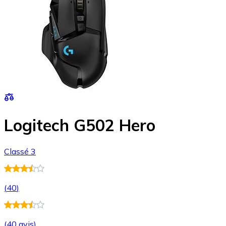
Logitech G502 Hero
Classé 3
(
40
)
(
40 avis
)