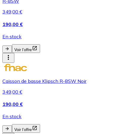
R-8SW
349,00 €
190,00 €
En stock
Voir l’offre
Caisson de basse Klipsch R-8SW Noir
349,00 €
190,00 €
En stock
Voir l’offre