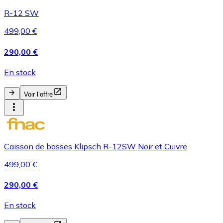
R-12 SW
499,00 €
290,00 €
En stock
Voir l’offre
Caisson de basses Klipsch R-12SW Noir et Cuivre
499,00 €
290,00 €
En stock