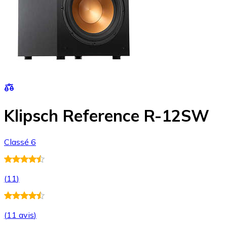
Klipsch Reference R-12SW
Classé 6
(
11
)
(
11 avis
)