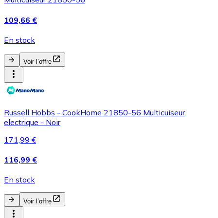
109,66 €
En stock
Voir l’offre
Russell Hobbs - CookHome 21850-56 Multicuiseur
electrique - Noir
171,99 €
116,99 €
En stock
Voir l’offre