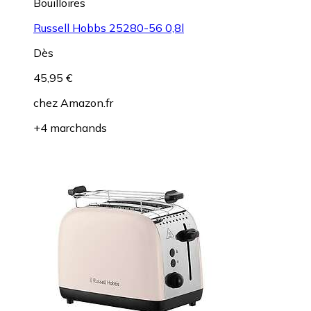
Bouilloires
Russell Hobbs 25280-56 0,8l
Dès
45,95 €
chez
Amazon.fr
+4 marchands