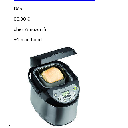
Dès
88,30 €
chez
Amazon.fr
+1 marchand