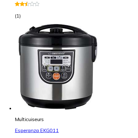
(
1
)
Multicuiseurs
Esperanza EKG011