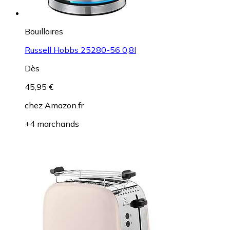
Bouilloires
Russell Hobbs 25280-56 0,8l
Dès
45,95 €
chez
Amazon.fr
+4 marchands