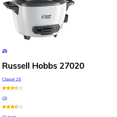
Russell Hobbs 27020
Classé 25
(
3
)
(
3 avis
)