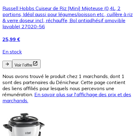
Russell Hobbs Cuiseur de Riz [Mini] Mijoteuse (0,4L, 2
portions, Idéal aussi pour légumes/poisson etc., cuillère à riz
& verre doseur incl., réchauffe, Bol antiadhésif amovible
lavable) 27020-56
25,99 €
En stock
Voir l’offre
Nous avons trouvé le produit chez 1 marchands, dont 1
sont des partenaires du Dénicheur. Cette page contient
des liens affiliés pour lesquels nous percevons une
rémunération.
En savoir plus sur l'affichage des prix et des
marchands.