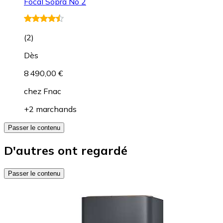
Focal Sopra No 2
(
2
)
Dès
8 490,00 €
chez
Fnac
+2 marchands
Passer le contenu
D'autres ont regardé
Passer le contenu