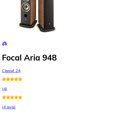
Focal Aria 948
Classé 24
(
4
)
(
4 avis
)