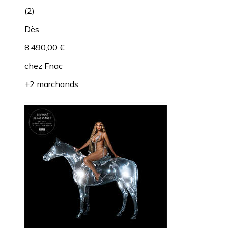
(
2
)
Dès
8 490,00 €
chez
Fnac
+2 marchands