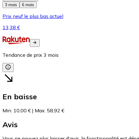
3 mois
6 mois
Prix neuf le plus bas actuel
13,38 €
Tendance de prix
3
mois
En baisse
Min
:
10,00 €
|
Max
:
58,92 €
Avis
Vous ne pouvez plus laisser d'avis, la fonctionnalité est désa