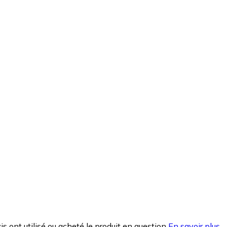
is ont utilisé ou acheté le produit en question
En savoir plus