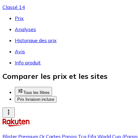
Classé 14
Prix
Analyses
Historique des prix
Avis
Info produit
Comparer les prix et les sites
Tous les filtres
Prix livraison incluse
Blister Premium Or Cartes Panini Tcg Fifa World Cup (Panini