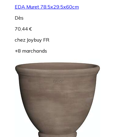
EDA Muret 78.5x29.5x60cm
Dès
70,44 €
chez
Joybuy FR
+8 marchands