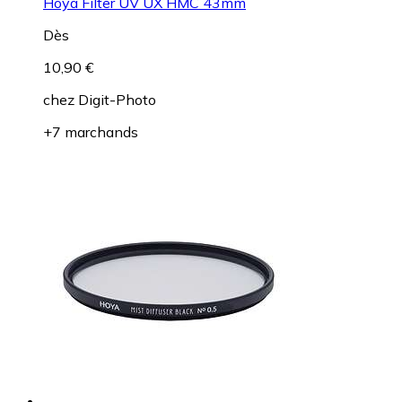
Hoya Filter UV UX HMC 43mm
Dès
10,90 €
chez
Digit-Photo
+7 marchands