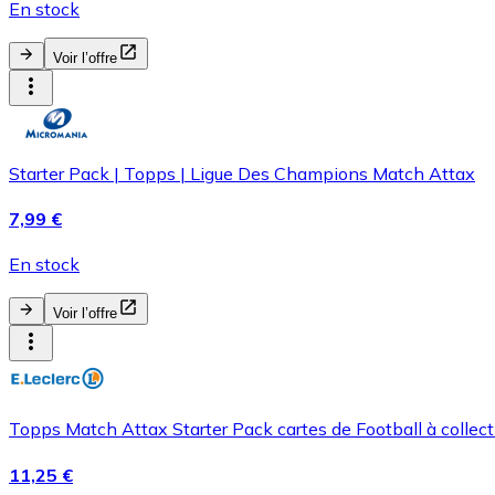
En stock
Voir l’offre
Starter Pack | Topps | Ligue Des Champions Match Attax
7,99 €
En stock
Voir l’offre
Topps Match Attax Starter Pack cartes de Football à colle
11,25 €