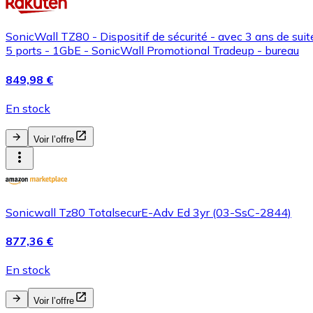
SonicWall TZ80 - Dispositif de sécurité - avec 3 ans de suit
5 ports - 1GbE - SonicWall Promotional Tradeup - bureau
849,98 €
En stock
Voir l’offre
Sonicwall Tz80 TotalsecurE-Adv Ed 3yr (03-SsC-2844)
877,36 €
En stock
Voir l’offre