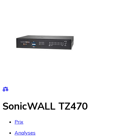
SonicWALL TZ470
Prix
Analyses