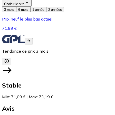
Choisir le site
3 mois
6 mois
1 année
2 années
Prix neuf le plus bas actuel
71,99 €
Tendance de prix
3
mois
Stable
Min
:
71,09 €
|
Max
:
73,19 €
Avis