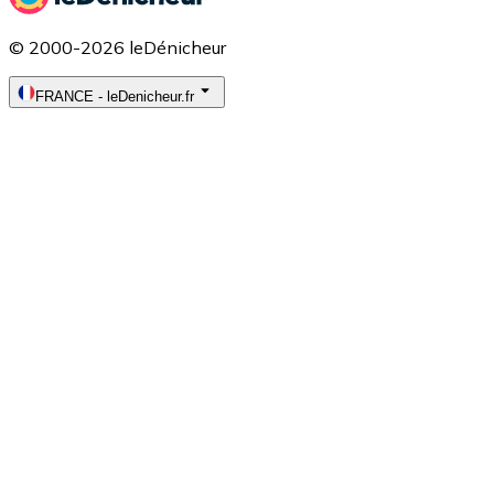
© 2000-2026 leDénicheur
FRANCE
-
leDenicheur.fr