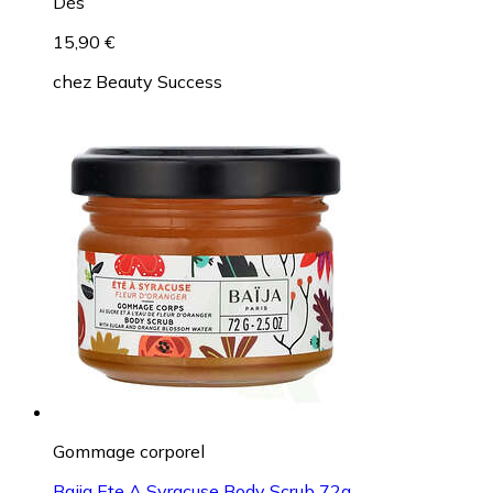
Dès
15,90 €
chez
Beauty Success
Gommage corporel
Baija Ete A Syracuse Body Scrub 72g