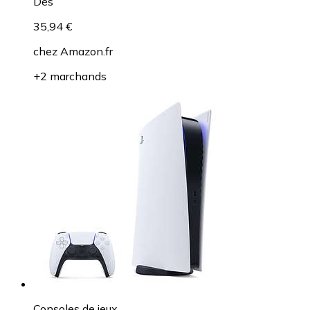
Dès
35,94 €
chez
Amazon.fr
+2 marchands
Consoles de jeux