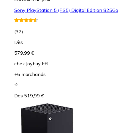
Sony PlayStation 5 (PS5) Digital Edition 825Go
(
32
)
Dès
579,99 €
chez
Joybuy FR
+6 marchands
Dès 519,99 €