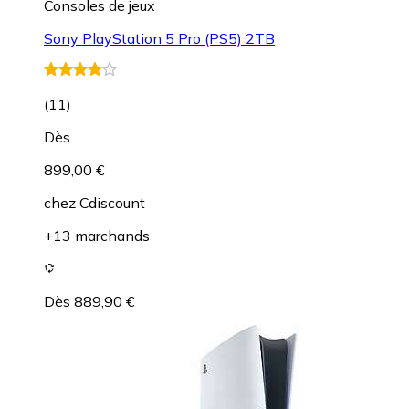
Consoles de jeux
Sony PlayStation 5 Pro (PS5) 2TB
(
11
)
Dès
899,00 €
chez
Cdiscount
+13 marchands
Dès 889,90 €