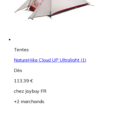
Tentes
NatureHike Cloud UP Ultralight (1)
Dès
113,39 €
chez
Joybuy FR
+2 marchands