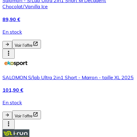
Salomon - S/Lab Ultra 2In1 Short M Decadent
Chocolat/Vanilla Ice
89,90 €
En stock
Voir l’offre
SALOMON S/lab Ultra 2in1 Short - Marron - taille XL 2025
101,90 €
En stock
Voir l’offre