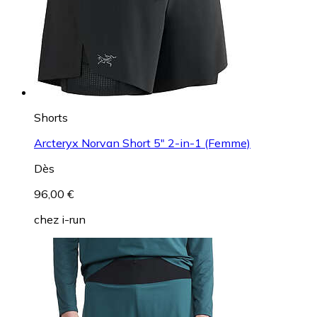
Shorts
Arcteryx Norvan Short 5" 2-in-1 (Femme)
Dès
96,00 €
chez
i-run