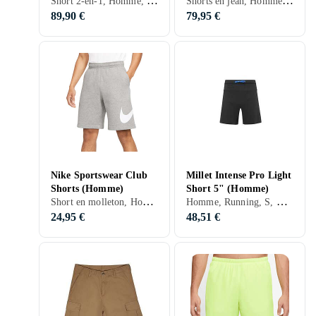
Short 2-en-1, Homme, S, M, L, XL, Noir
Shorts en jean, Homme, S, M, Noir, Gris, Bleu, Beige
89,90 €
79,95 €
Nike Sportswear Club
Millet Intense Pro Light
Shorts (Homme)
Short 5" (Homme)
Short en molleton, Homme, Entraînement & Fitness, Basket-ball, S, M, L, XL, XXL, XS, Noir, Blanc, Gris, Marron, Bleu, Rouge, Orange, Or, Rose
Homme, Running, S, M, L, XL, XXL, XS, Noir, Bleu
24,95 €
48,51 €