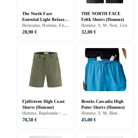
The North Face
THE NORTH FACE
Essential Light Relaxed
Felik Shorts (Homme)
Bermudas, Homme, Entraînement & Fitness, S, M, L, XL, XXL, XS, Noir, Gris, Bleu, Beige
Shorts (Homme)
Homme, S, M, Noir, Gris
28,90 €
32,00 €
Fjällräven High Coast
Brooks Cascadia High
Shorts (Homme)
Point Shorts (Homme)
Homme, Randonnée / Outdoor, S, M, Noir, Gris, Bleu, Vert
Homme, S, M, Bleu
70,58 €
45,00 €