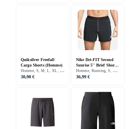
Quiksilver Freefall
Nike Dri-FIT Second
Cargo Shorts (Homme)
Sunrise 5'' Brief Shorts
Homme, S, M, L, XL, XXL, Vert, Beige, Kaki
Homme, Running, S, M, L, XL, XXL, Noir, Blanc, Gris, Jaune, Vert, Kaki
(Men's)
30,90 €
36,99 €