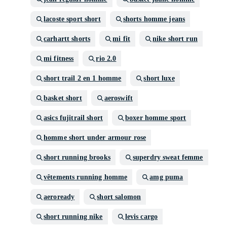
lacoste sport short
shorts homme jeans
carhartt shorts
mi fit
nike short run
mi fitness
rio 2.0
short trail 2 en 1 homme
short luxe
basket short
aeroswift
asics fujitrail short
boxer homme sport
homme short under armour rose
short running brooks
superdry sweat femme
vêtements running homme
amg puma
aeroready
short salomon
short running nike
levis cargo