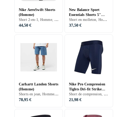
Nike AeroSwift Shorts
New Balance Sport
(Homme)
Essentials Shorts 5"
Short 2-en-1, Homme, Fotboll, Golf, Running, Entraînement & Fitness, S, M, L, XL, XXL, XS, Noir, Blanc, Argent, Gris, Marron, Bleu, Rouge, Jaune, Orange, Vert, Beige, Rose, Violet
Short en molleton, Homme, Running, S, M, L, XL, XXL, XS, Noir, Gris, Bleu, Jaune, Vert, Rose
(Homme)
44,50 €
37,50 €
Carhartt Landon Shorts
Nike Pro Compression
(Homme)
Tights Dri-fit Strike
Shorts en jean, Homme, S, M, L, XL, XS, Noir, Gris, Marron, Bleu, Beige, Violet
Short de compression, Homme, S, M, L, XL, Blanc, Bleu
(Homme)
78,95 €
21,98 €