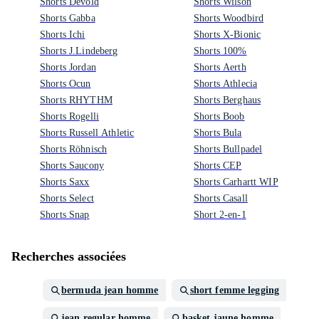
Shorts Devold
Shorts Wilson
Shorts Gabba
Shorts Woodbird
Shorts Ichi
Shorts X-Bionic
Shorts J.Lindeberg
Shorts 100%
Shorts Jordan
Shorts Aerth
Shorts Ocun
Shorts Athlecia
Shorts RHYTHM
Shorts Berghaus
Shorts Rogelli
Shorts Boob
Shorts Russell Athletic
Shorts Bula
Shorts Röhnisch
Shorts Bullpadel
Shorts Saucony
Shorts CEP
Shorts Saxx
Shorts Carhartt WIP
Shorts Select
Shorts Casall
Shorts Snap
Short 2-en-1
Recherches associées
bermuda jean homme
short femme legging
jean regular homme
basket jaune homme