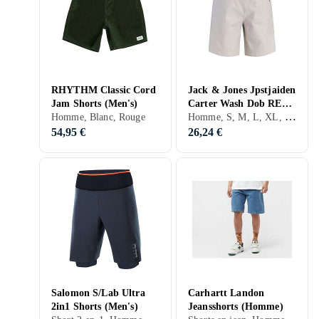
RHYTHM Classic Cord
Jack & Jones Jpstjaiden
Jam Shorts (Men's)
Carter Wash Dob REG
Homme, S, M, L, XL, XXL, XS, Blanc, Gris, Bleu, Vert
Homme, Blanc, Rouge
SN Short (Homme)
54,95 €
26,24 €
Salomon S/Lab Ultra
Carhartt Landon
2in1 Shorts (Men's)
Jeansshorts (Homme)