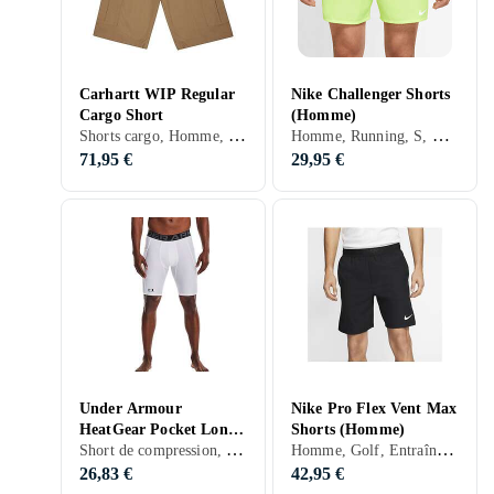
Carhartt WIP Regular
Nike Challenger Shorts
Cargo Short
(Homme)
Shorts cargo, Homme, S, Noir, Marron, Bleu, Kaki
Homme, Running, S, M, L, XL, XXL, XS, Noir, Blanc, Argent, Gris, Bleu, Rouge, Jaune, Vert, Rose
71,95 €
29,95 €
Under Armour
Nike Pro Flex Vent Max
HeatGear Pocket Long
Shorts (Homme)
Short de compression, Homme, Entraînement & Fitness, S, M, L, XL, XXL, XS, Noir, Blanc, Bleu, Rose
Homme, Golf, Entraînement & Fitness, S, M, L, XL, XXL, XS, Noir, Blanc, Gris, Marron, Bleu, Rouge, Vert, Beige, Violet, Kaki
Shorts (Men's)
26,83 €
42,95 €