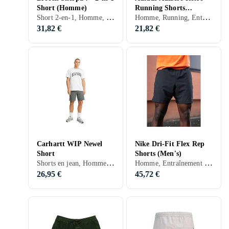
Short (Homme)
Running Shorts
Short 2-en-1, Homme, Running, S, M, L, XL, XXL, XS, Noir, Bleu, Orange
Homme, Running, Entraînement & Fitness, S, L, XL, Noir, Rouge
(Homme)
31,82 €
21,82 €
Carhartt WIP Newel
Nike Dri-Fit Flex Rep
Short
Shorts (Men's)
Shorts en jean, Homme, S, M, L, XL, XXL, XS, Noir, Blanc, Argent, Gris, Marron, Bleu, Vert, Beige, Rose
Homme, Entraînement & Fitness, S, M, L, XL, XXL, XS, XXS, Noir, Blanc, Gris, Bleu
26,95 €
45,72 €