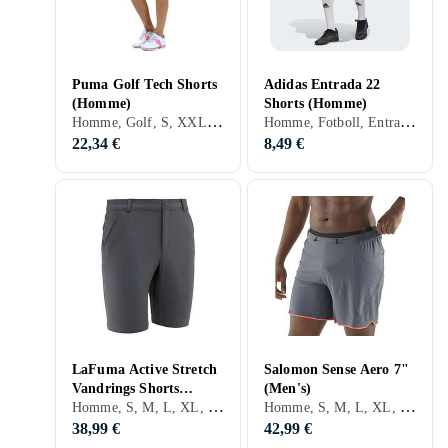
Puma Golf Tech Shorts
Adidas Entrada 22
(Homme)
Shorts (Homme)
Homme, Golf, S, XXL, Noir, Blanc, Gris, Bleu, Vert
Homme, Fotboll, Entraînement & Fitness, S, M, L, XL, XXL, XS, XXS, Noir, Blanc, Gris, Turkos, Bleu, Rouge, Jaune, Vert
22,34 €
8,49 €
LaFuma Active Stretch
Salomon Sense Aero 7"
Vandrings Shorts
(Men's)
Homme, S, M, L, XL, XXL, Noir, Gris, Bleu, Jaune, Or, Vert, Beige
Homme, S, M, L, XL, Noir
(Homme)
38,99 €
42,99 €