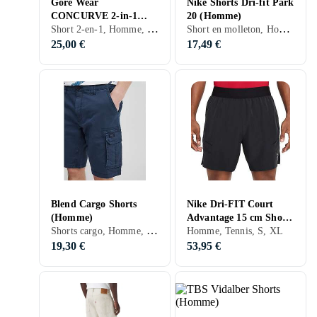
Gore Wear
Nike Shorts Dri-fit Park
CONCURVE 2-in-1
20 (Homme)
Short 2-en-1, Homme, S, M, L, XL, XS
Short en molleton, Homme, Fotboll, Golf, S, M, L, XL, XXL, XS, Noir, Blanc, Bleu
Shorts (Homme)
25,00 €
17,49 €
Blend Cargo Shorts
Nike Dri-FIT Court
(Homme)
Advantage 15 cm Shorts
Shorts cargo, Homme, S, M, L, XL, XXL, Noir, Blanc, Gris, Bleu, Vert, Beige, Kaki
(Homme)
Homme, Tennis, S, XL
19,30 €
53,95 €