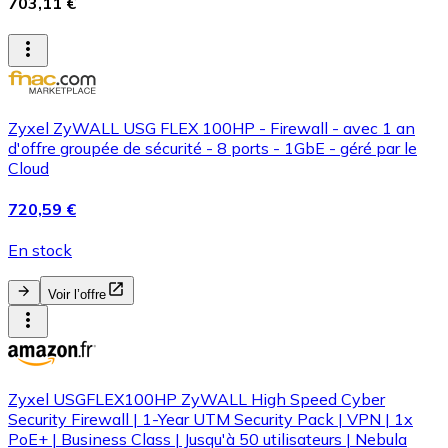
703,11 €
Zyxel ZyWALL USG FLEX 100HP - Firewall - avec 1 an
d'offre groupée de sécurité - 8 ports - 1GbE - géré par le
Cloud
720,59 €
En stock
Voir l’offre
Zyxel USGFLEX100HP ZyWALL High Speed Cyber
Security Firewall | 1-Year UTM Security Pack | VPN | 1x
PoE+ | Business Class | Jusqu'à 50 utilisateurs | Nebula