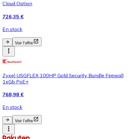
Cloud Option
726,35 €
En stock
Voir l’offre
Zyxel USGFLEX 100HP Gold Security Bundle Firewall
1xGb PoE+
768,98 €
En stock
Voir l’offre