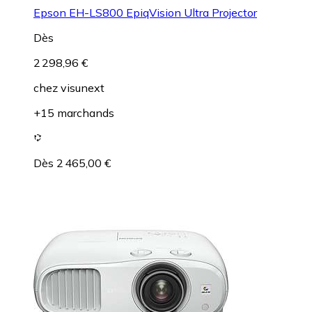
Epson EH-LS800 EpiqVision Ultra Projector
Dès
2 298,96 €
chez
visunext
+15 marchands
Dès 2 465,00 €