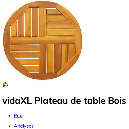
vidaXL Plateau de table Boi
Prix
Analyses