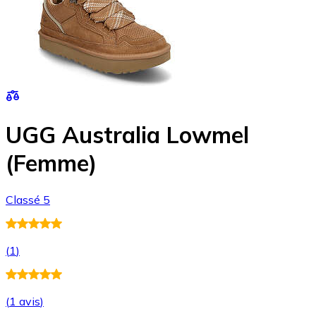
UGG Australia Lowmel
(Femme)
Classé 5
(
1
)
(
1 avis
)