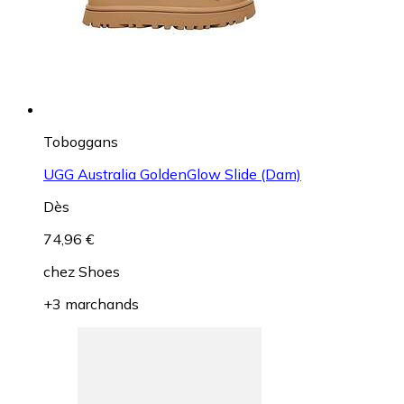
Toboggans
UGG Australia GoldenGlow Slide (Dam)
Dès
74,96 €
chez
Shoes
+3 marchands