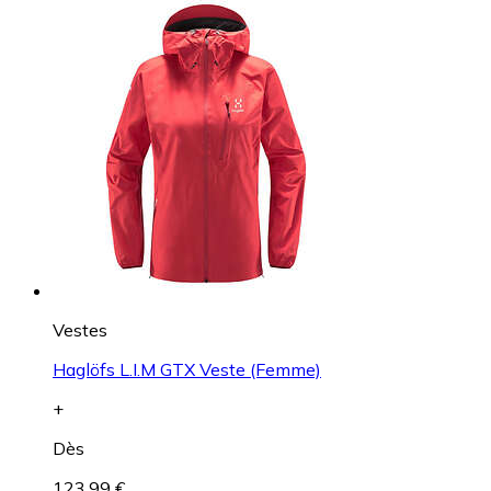
Vestes
Haglöfs L.I.M GTX Veste (Femme)
+
Dès
123,99 €