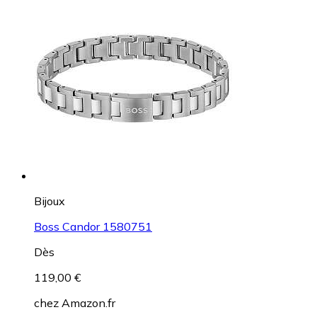
Bijoux
Boss Candor 1580751
Dès
119,00 €
chez
Amazon.fr