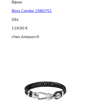
Bijoux
Boss Candor 1580751
Dès
119,00 €
chez
Amazon.fr