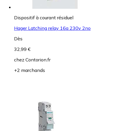
Dispositif à courant résiduel
Hager Latching relay 16a 230v 2no
Dès
32,99 €
chez
Contorion.fr
+2 marchands