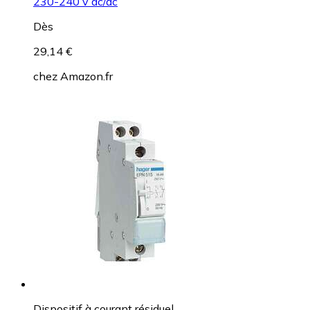
230-240 v ac/dc
Dès
29,14 €
chez
Amazon.fr
Dispositif à courant résiduel