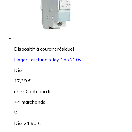
Dispositif à courant résiduel
Hager Latching relay 1no 230v
Dès
17,39 €
chez
Contorion.fr
+4 marchands
Dès 21,90 €