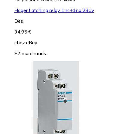
Hager Latching relay 1nc+1no 230v
Dès
34,95 €
chez
eBay
+2 marchands