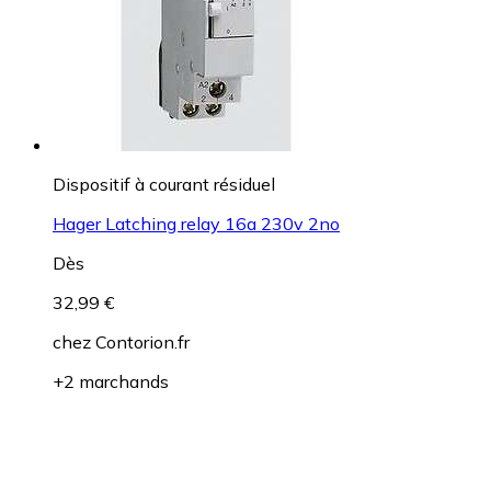
Dispositif à courant résiduel
Hager Latching relay 16a 230v 2no
Dès
32,99 €
chez
Contorion.fr
+2 marchands