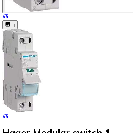
+
1
Hager Modular switch 1-