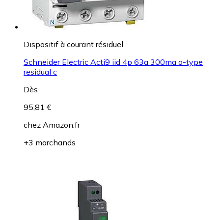
Dispositif à courant résiduel
Schneider Electric Acti9 iid 4p 63a 300ma a-type
residual c
Dès
95,81 €
chez
Amazon.fr
+3 marchands